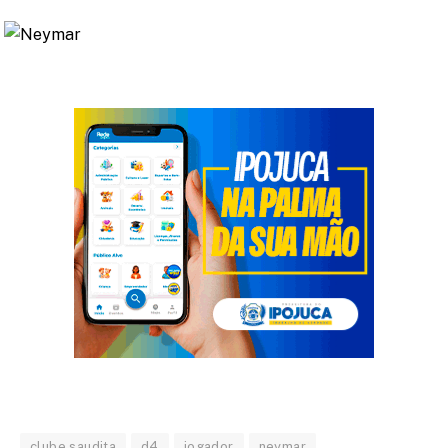
clube saudita
d4
jogador
neymar