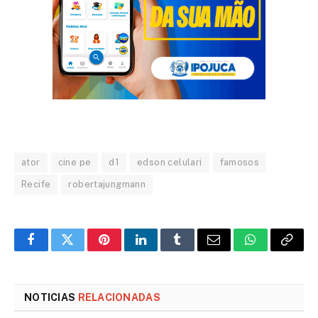
ator
cine pe
d1
edson celulari
famosos
Recife
robertajungmann
Facebook
Twitter
Pinterest
LinkedIn
Tumblr
Email
WhatsApp
Copy
Link
NOTICIAS
RELACIONADAS