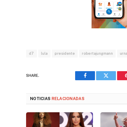
d7
lula
presidente
robertajungmann
urn
SHARE.
Facebook
Twitter
NOTICIAS
RELACIONADAS