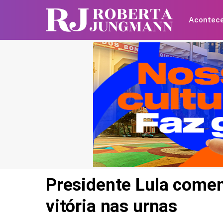
Acontec
Presidente Lula come
vitória nas urnas
Shawn Mendes faz
declaração para Bruna