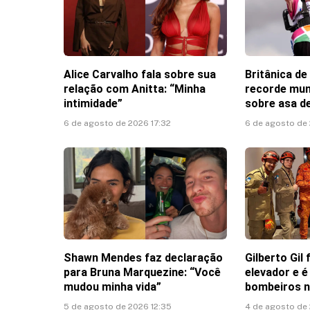
Alice Carvalho fala sobre sua
Britânica de
relação com Anitta: “Minha
recorde mun
intimidade”
sobre asa de
6 de agosto de 2026 17:32
6 de agosto de
Shawn Mendes faz declaração
Gilberto Gil
para Bruna Marquezine: “Você
elevador e é
mudou minha vida”
bombeiros n
5 de agosto de 2026 12:35
4 de agosto de