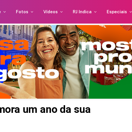
e
Fotos
Vídeos
RJ Indica
Especiais
mora um ano da sua
Alice Carvalho fala sobre sua
relação com Anitta: “Minha