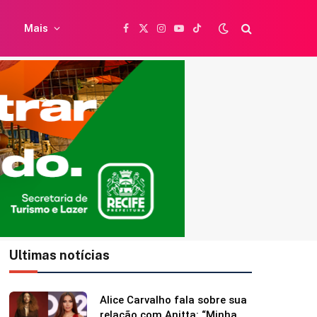
Mais
Facebook
X
Instagram
YouTube
TikTok
(Twitter)
Ultimas notícias
Britânica de 97 anos quebra
recorde mundial ao andar