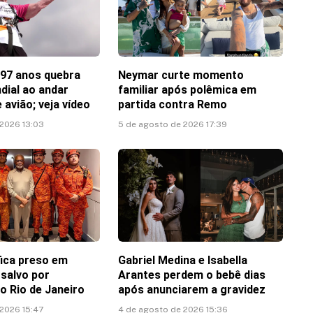
 97 anos quebra
Neymar curte momento
dial ao andar
familiar após polêmica em
 avião; veja vídeo
partida contra Remo
 2026 13:03
5 de agosto de 2026 17:39
 fica preso em
Gabriel Medina e Isabella
 salvo por
Arantes perdem o bebê dias
o Rio de Janeiro
após anunciarem a gravidez
 2026 15:47
4 de agosto de 2026 15:36