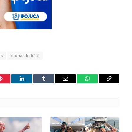
as
vitória eleitoral
Pinterest
LinkedIn
Tumblr
Email
WhatsApp
Copy
Link