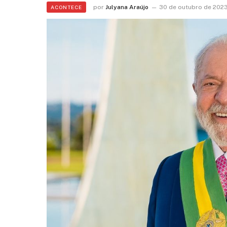
por
Julyana Araújo
30 de outubro de 202
ACONTECE
Marquezine: “Você mu
minha vida”
5 de agosto de 2026 12:35