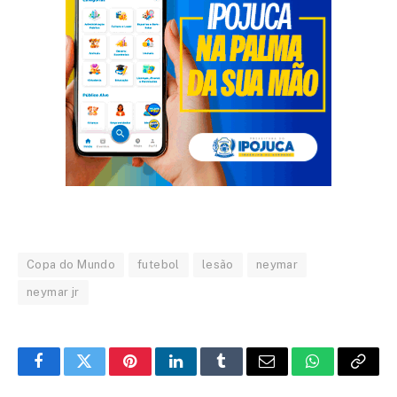
Copa do Mundo
futebol
lesão
neymar
neymar jr
Facebook
Twitter
Pinterest
LinkedIn
Tumblr
Email
WhatsApp
Copy