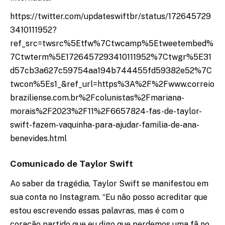
https://twitter.com/updateswiftbr/status/172645729
3410111952?
ref_src=twsrc%5Etfw%7Ctwcamp%5Etweetembed%
7Ctwterm%5E1726457293410111952%7Ctwgr%5E31
d57cb3a627c59754aa194b744455fd59382e52%7C
twcon%5Es1_&ref_url=https%3A%2F%2Fwww.correio
braziliense.com.br%2Fcolunistas%2Fmariana-
morais%2F2023%2F11%2F6657824-fas-de-taylor-
swift-fazem-vaquinha-para-ajudar-familia-de-ana-
benevides.html
Comunicado de Taylor Swift
Ao saber da tragédia, Taylor Swift se manifestou em
sua conta no Instagram. “Eu não posso acreditar que
estou escrevendo essas palavras, mas é com o
coração partido que eu digo que perdemos uma fã no