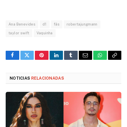
Ana Benevides
d1
fãs
robertajungmann
taylor swift
Vaquinha
Facebook
Twitter
Pinterest
LinkedIn
Tumblr
Email
WhatsApp
Copy
Link
NOTICIAS
RELACIONADAS