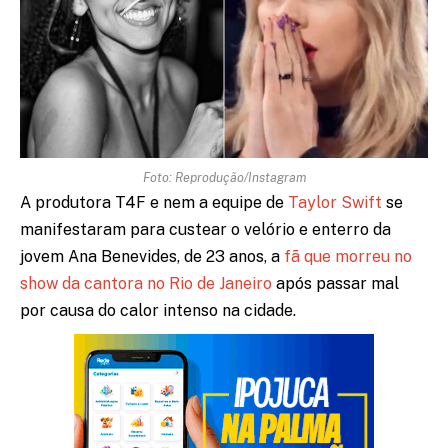
Foto: Reprodução/Instagram
A produtora T4F e nem a equipe de
Taylor Swift
se
manifestaram para custear o velório e enterro da
jovem Ana Benevides, de 23 anos, a
fã que morreu no
show da cantora no Rio de Janeiro
após passar mal
por causa do calor intenso na cidade.