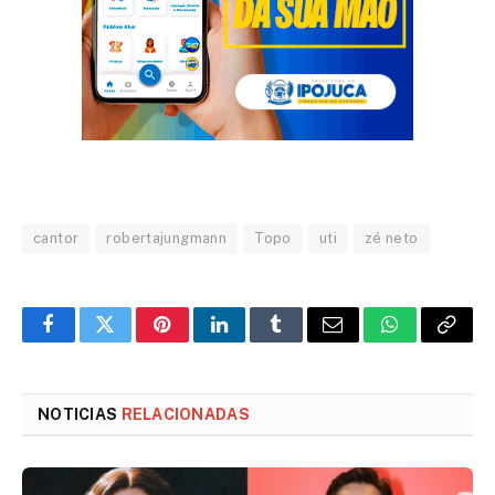
cantor
robertajungmann
Topo
uti
zé neto
Facebook
Twitter
Pinterest
LinkedIn
Tumblr
Email
WhatsApp
Copy
Link
NOTICIAS
RELACIONADAS