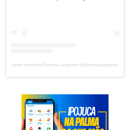
A post shared by Roberta Jungmann (@robertajungmann)