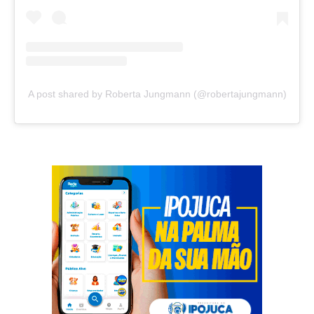
A post shared by Roberta Jungmann (@robertajungmann)