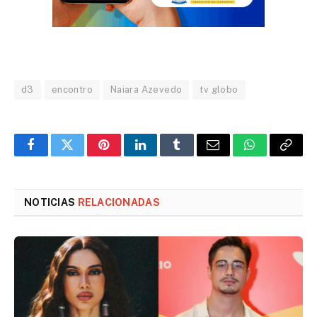
d3
encontro
Naiara Azevedo
tv globo
Facebook
Twitter
Pinterest
LinkedIn
Tumblr
Email
WhatsApp
Copy
Link
NOTICIAS
RELACIONADAS