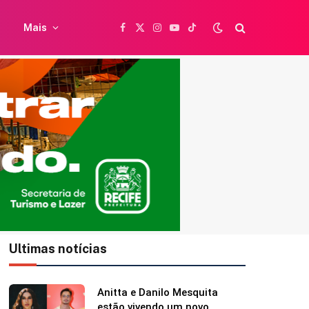
Mais
Facebook
X
Instagram
YouTube
TikTok
(Twitter)
Ultimas notícias
Caetano Veloso completa 84
anos e ganha homenagem da