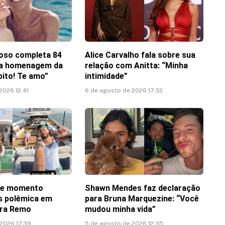
oso completa 84
Alice Carvalho fala sobre sua
ha homenagem da
relação com Anitta: “Minha
pito! Te amo”
intimidade”
2026 12:41
6 de agosto de 2026 17:32
te momento
Shawn Mendes faz declaração
ós polêmica em
para Bruna Marquezine: “Você
tra Remo
mudou minha vida”
 2026 17:39
5 de agosto de 2026 12:35