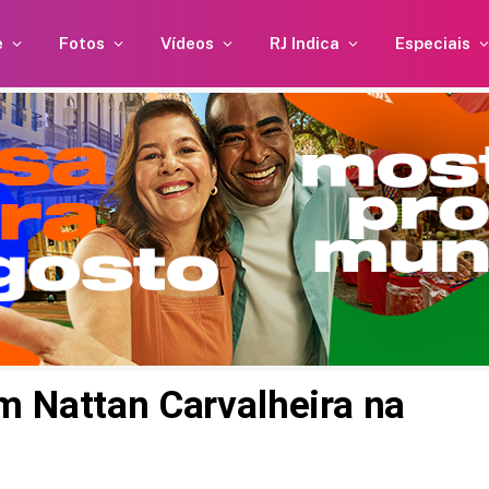
e
Fotos
Vídeos
RJ Indica
Especiais
m Nattan Carvalheira na
uebra
Anitta e Danilo Mesquita
dar
estão vivendo um novo