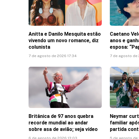
Anitta e Danilo Mesquita estão
Caetano Vel
vivendo um novo romance, diz
anos e gan
colunista
esposa: “Pa
7 de agosto de 2026 17:34
7 de agosto de 
Britânica de 97 anos quebra
Neymar cur
recorde mundial ao andar
familiar ap
sobre asa de avião; veja vídeo
partida con
6 de agosto de 2026 13:03
5 de agosto de