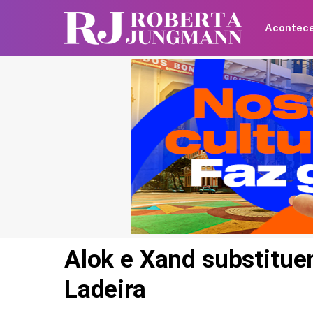
Acontec
Alok e Xand substitue
Ladeira
Britânica de 97 anos q
recorde mundial ao an