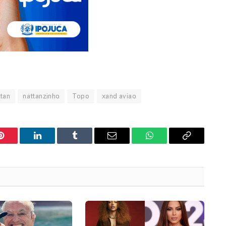
ttan
nattanzinho
Topo
xand aviao
Pinterest
LinkedIn
Tumblr
Email
WhatsApp
Copy
Link