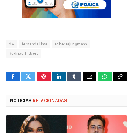
d4
fernanda lima
robertajungmann
Rodrigo Hilbert
Facebook
Twitter
Pinterest
LinkedIn
Tumblr
Email
WhatsApp
Copy
Link
NOTICIAS
RELACIONADAS