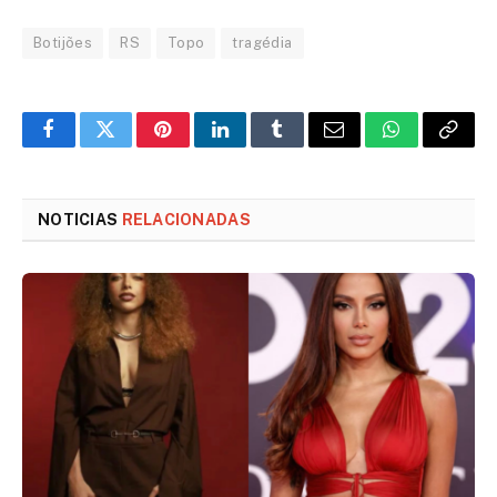
Botijões
RS
Topo
tragédia
Facebook
Twitter
Pinterest
LinkedIn
Tumblr
Email
WhatsApp
Copy
Link
NOTICIAS
RELACIONADAS