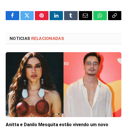
Facebook
Twitter
Pinterest
LinkedIn
Tumblr
Email
WhatsApp
Copy
Link
NOTICIAS
RELACIONADAS
Anitta e Danilo Mesquita estão vivendo um novo