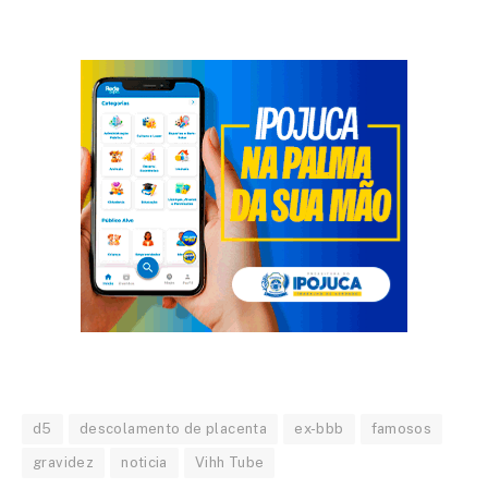
d5
descolamento de placenta
ex-bbb
famosos
gravidez
noticia
Vihh Tube