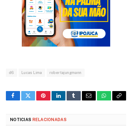
d6
Lucas Lima
robertajungmann
Facebook
Twitter
Pinterest
LinkedIn
Tumblr
Email
WhatsApp
Copy
Link
NOTICIAS
RELACIONADAS