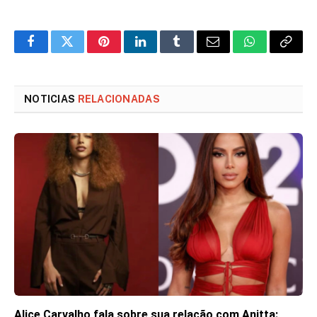
Facebook
Twitter
Pinterest
LinkedIn
Tumblr
Email
WhatsApp
Copy
Link
NOTICIAS
RELACIONADAS
Alice Carvalho fala sobre sua relação com Anitta: