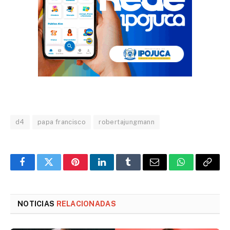
d4
papa francisco
robertajungmann
Facebook
Twitter
Pinterest
LinkedIn
Tumblr
Email
WhatsApp
Copy
Link
NOTICIAS
RELACIONADAS