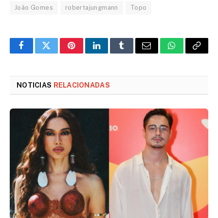
João Gomes
robertajungmann
Topo
Facebook
Twitter
Pinterest
LinkedIn
Tumblr
Email
WhatsApp
Copy
Link
NOTICIAS
RELACIONADAS