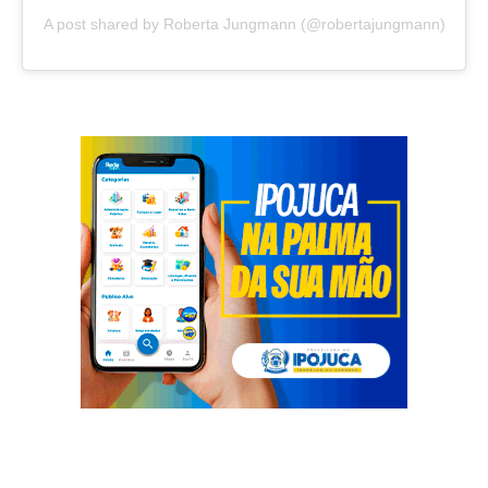
A post shared by Roberta Jungmann (@robertajungmann)