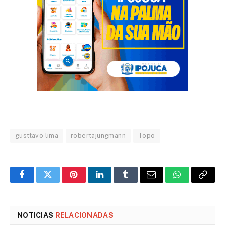
gusttavo lima
robertajungmann
Topo
Facebook
Twitter
Pinterest
LinkedIn
Tumblr
Email
WhatsApp
Copy
Link
NOTICIAS
RELACIONADAS