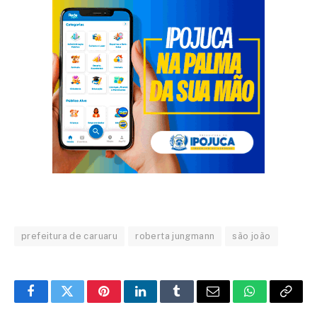
prefeitura de caruaru
roberta jungmann
são joão
Facebook
Twitter
Pinterest
LinkedIn
Tumblr
Email
WhatsApp
Copy