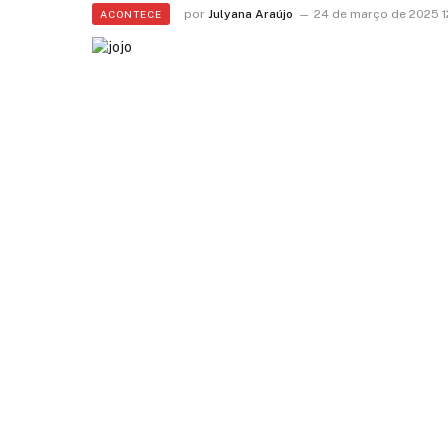
por
Julyana Araújo
24 de março de 2025 1
ACONTECE
após anunciarem a gra
4 de agosto de 2026 15:36