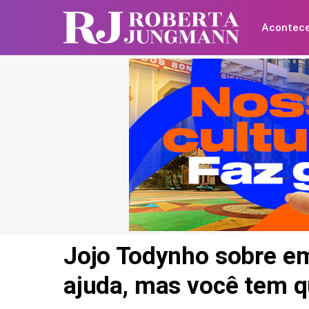
Acontec
Jojo Todynho sobre e
ajuda, mas você tem q
Gabriel Medina e Isabel
Arantes perdem o bebê 