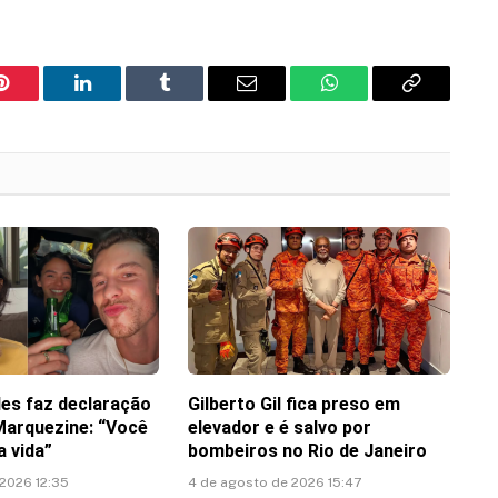
Pinterest
LinkedIn
Tumblr
Email
WhatsApp
Copy
Link
es faz declaração
Gilberto Gil fica preso em
Marquezine: “Você
elevador e é salvo por
 vida”
bombeiros no Rio de Janeiro
 2026 12:35
4 de agosto de 2026 15:47