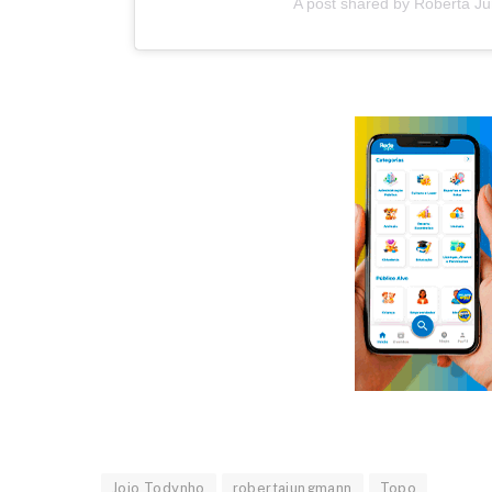
A post shared by Roberta 
Jojo Todynho
robertajungmann
Topo