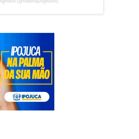
Jungmann (@robertajungmann)