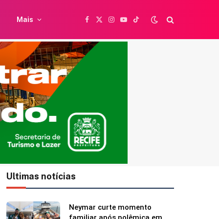
Mais
Facebook
X
Instagram
YouTube
TikTok
(Twitter)
Ultimas notícias
Shawn Mendes faz
declaração para Bruna