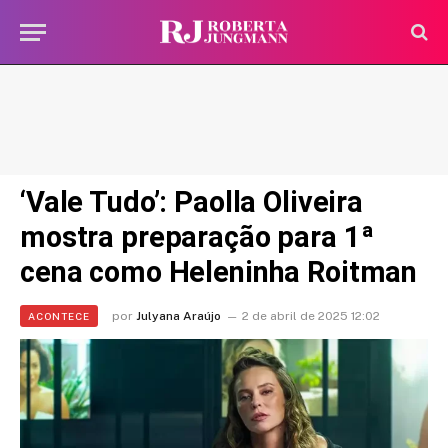
‘Vale Tudo’: Paolla Oliveira
mostra preparação para 1ª
cena como Heleninha Roitman
por
Julyana Araújo
2 de abril de 2025 12:02
ACONTECE