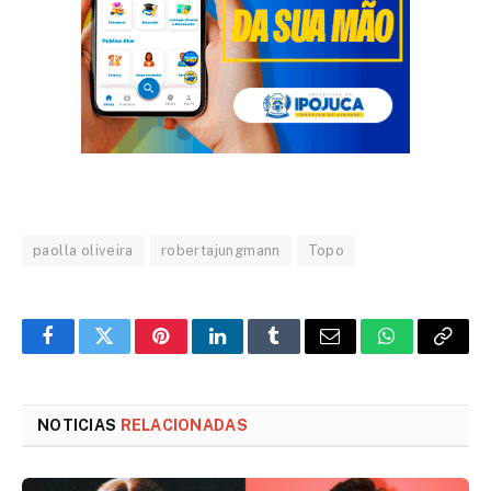
paolla oliveira
robertajungmann
Topo
Facebook
Twitter
Pinterest
LinkedIn
Tumblr
Email
WhatsApp
Copy
Link
NOTICIAS
RELACIONADAS