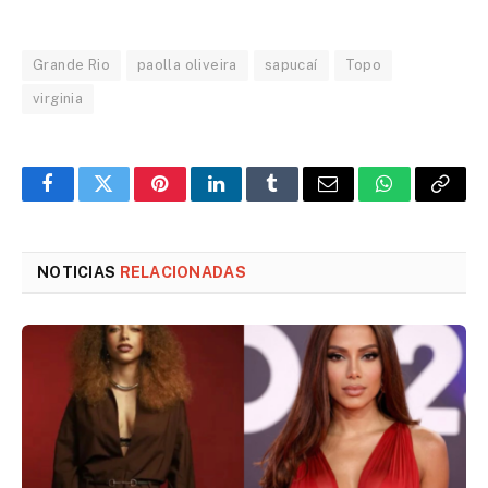
Grande Rio
paolla oliveira
sapucaí
Topo
virginia
Facebook
Twitter
Pinterest
LinkedIn
Tumblr
Email
WhatsApp
Copy
Link
NOTICIAS
RELACIONADAS