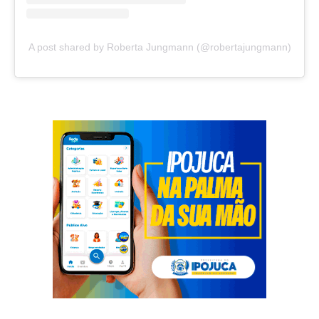
A post shared by Roberta Jungmann (@robertajungmann)