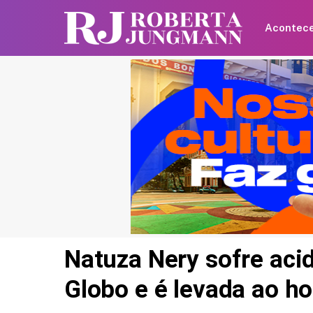
Acontec
Natuza Nery sofre aci
Globo e é levada ao ho
Britânica de 97 anos q
recorde mundial ao an