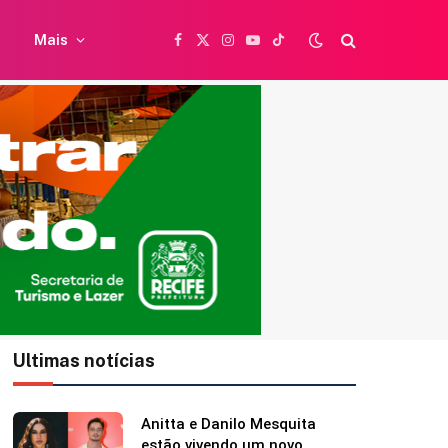
Mais
Facebook
X
Instagram
YouTube
TikTok
(Twitter)
Ultimas notícias
Caetano Veloso completa 84
anos e ganha homenagem da