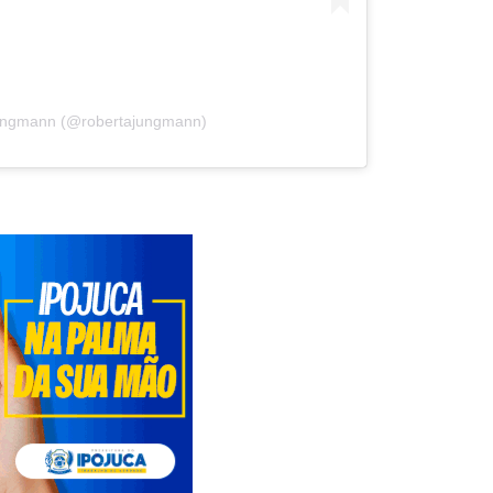
Jungmann (@robertajungmann)