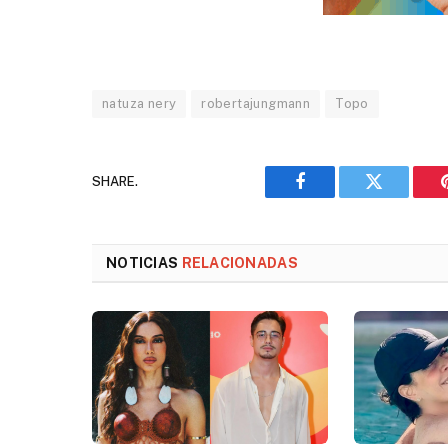
natuza nery
robertajungmann
Topo
SHARE.
Facebook
Twitter
NOTICIAS
RELACIONADAS