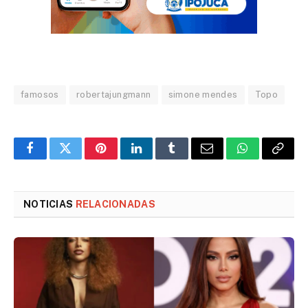
famosos
robertajungmann
simone mendes
Topo
Facebook
Twitter
Pinterest
LinkedIn
Tumblr
Email
WhatsApp
Copy
Link
NOTICIAS
RELACIONADAS