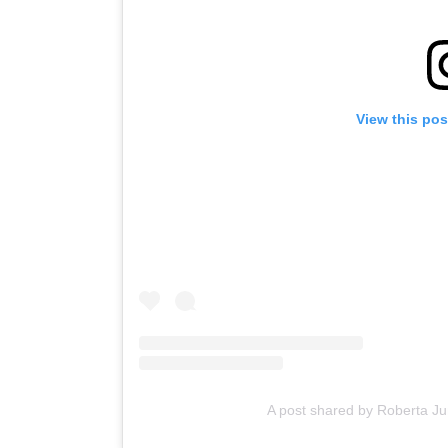
View this po
A post shared by Roberta 