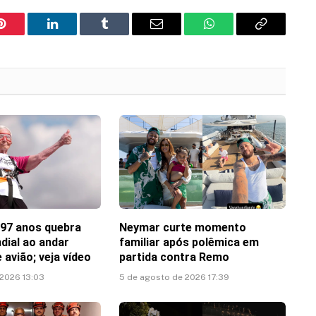
Pinterest
LinkedIn
Tumblr
Email
WhatsApp
Copy
Link
 97 anos quebra
Neymar curte momento
dial ao andar
familiar após polêmica em
 avião; veja vídeo
partida contra Remo
 2026 13:03
5 de agosto de 2026 17:39