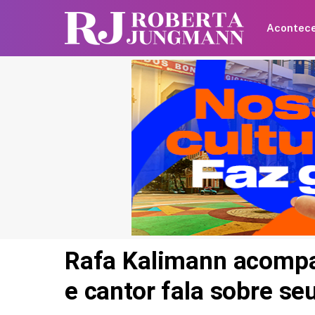
Acontec
Rafa Kalimann acompa
e cantor fala sobre se
Shawn Mendes faz
declaração para Bruna