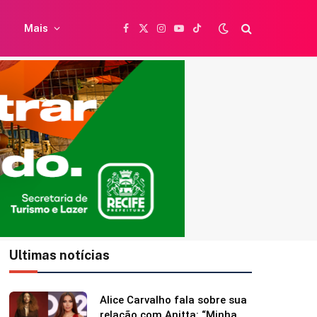
Mais
Facebook
X
Instagram
YouTube
TikTok
(Twitter)
Ultimas notícias
Britânica de 97 anos quebra
recorde mundial ao andar