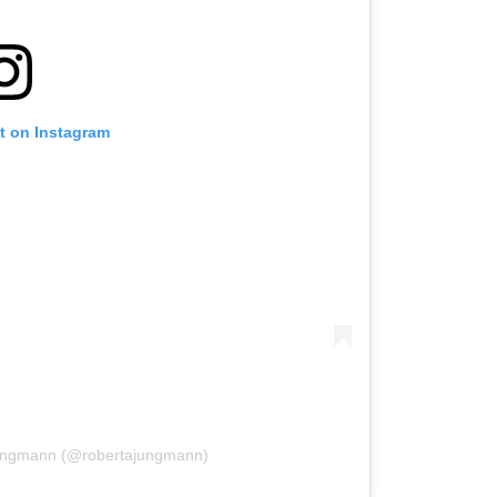
st on Instagram
Jungmann (@robertajungmann)