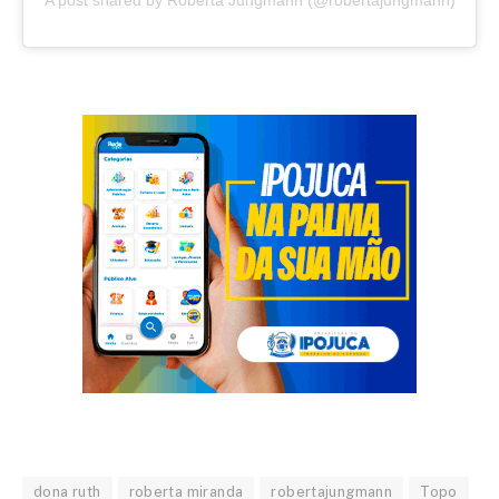
A post shared by Roberta Jungmann (@robertajungmann)
dona ruth
roberta miranda
robertajungmann
Topo