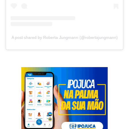
A post shared by Roberta Jungmann (@robertajungmann)