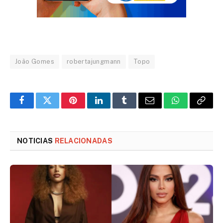
João Gomes
robertajungmann
Topo
Facebook
Twitter
Pinterest
LinkedIn
Tumblr
Email
WhatsApp
Copy
Link
NOTICIAS
RELACIONADAS