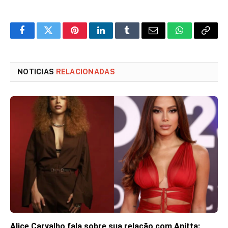
Facebook
Twitter
Pinterest
LinkedIn
Tumblr
Email
WhatsApp
Copy
Link
NOTICIAS
RELACIONADAS
Alice Carvalho fala sobre sua relação com Anitta: