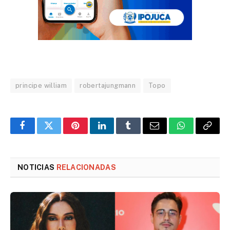
principe william
robertajungmann
Topo
Facebook
Twitter
Pinterest
LinkedIn
Tumblr
Email
WhatsApp
Copy
Link
NOTICIAS
RELACIONADAS