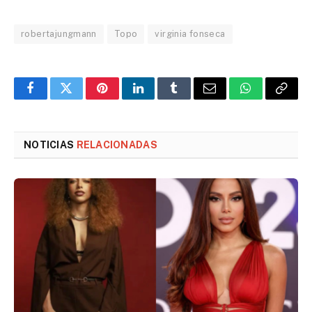
robertajungmann
Topo
virginia fonseca
Facebook
Twitter
Pinterest
LinkedIn
Tumblr
Email
WhatsApp
Copy
Link
NOTICIAS
RELACIONADAS