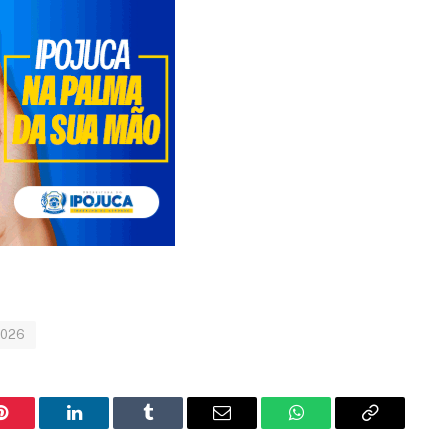
2026
Pinterest
LinkedIn
Tumblr
Email
WhatsApp
Copy