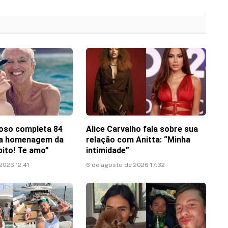
Link
oso completa 84
Alice Carvalho fala sobre sua
ha homenagem da
relação com Anitta: “Minha
pito! Te amo”
intimidade”
2026 12:41
6 de agosto de 2026 17:32