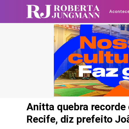
Acontec
Anitta quebra recorde 
Recife, diz prefeito 
Britânica de 97 anos q
recorde mundial ao an