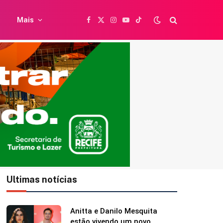
Mais
Facebook
X
Instagram
YouTube
TikTok
(Twitter)
Ultimas notícias
Caetano Veloso completa 84
anos e ganha homenagem da