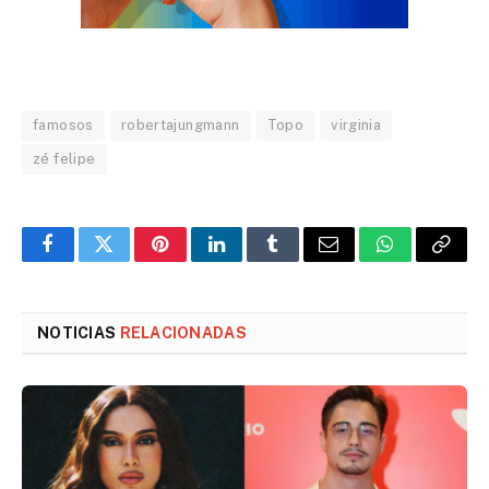
famosos
robertajungmann
Topo
virginia
zé felipe
Facebook
Twitter
Pinterest
LinkedIn
Tumblr
Email
WhatsApp
Copy
Link
NOTICIAS
RELACIONADAS