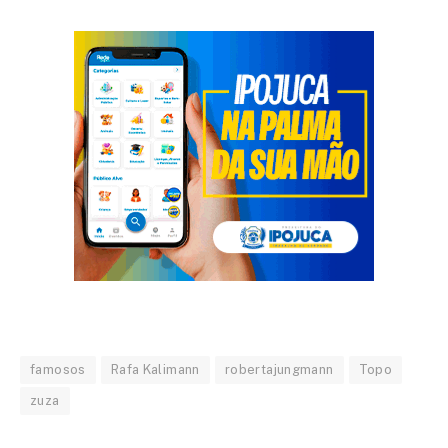
famosos
Rafa Kalimann
robertajungmann
Topo
zuza