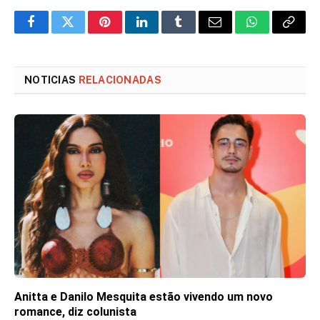
Facebook
Twitter
Pinterest
LinkedIn
Tumblr
Email
WhatsApp
Copy
Link
NOTICIAS
RELACIONADAS
Anitta e Danilo Mesquita estão vivendo um novo
romance, diz colunista