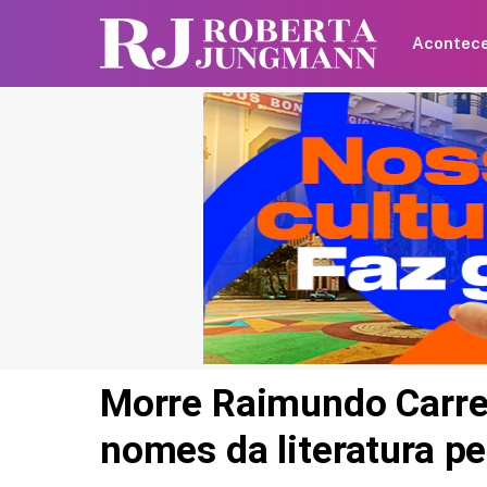
Acontec
Morre Raimundo Carre
nomes da literatura p
Gilberto Gil fica preso 
elevador e é salvo por