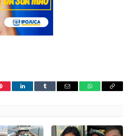
Pinterest
LinkedIn
Tumblr
Email
WhatsApp
Copy
Link