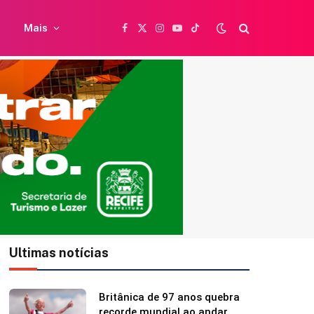
Mais
Facebook
X
Instagram
YouTube
TikTok
(Twitter)
Ultimas notícias
Neymar curte momento
familiar após polêmica em