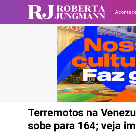
Acontec
Terremotos na Venezu
sobe para 164; veja i
Shawn Mendes faz
declaração para Bruna