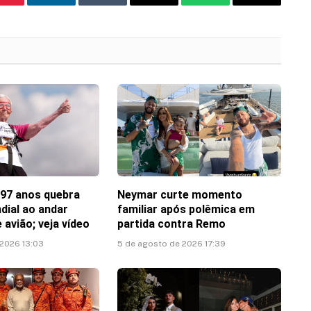
Pinterest
LinkedIn
Tumblr
Email
WhatsApp
Copy
Link
 97 anos quebra
Neymar curte momento
dial ao andar
familiar após polêmica em
 avião; veja vídeo
partida contra Remo
 2026 13:03
5 de agosto de 2026 17:39