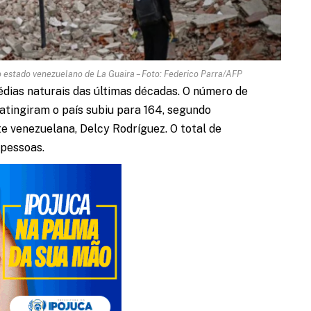
o estado venezuelano de La Guaira – Foto: Federico Parra/AFP
dias naturais das últimas décadas. O número de
atingiram o país subiu para 164, segundo
te venezuelana, Delcy Rodríguez. O total de
 pessoas.