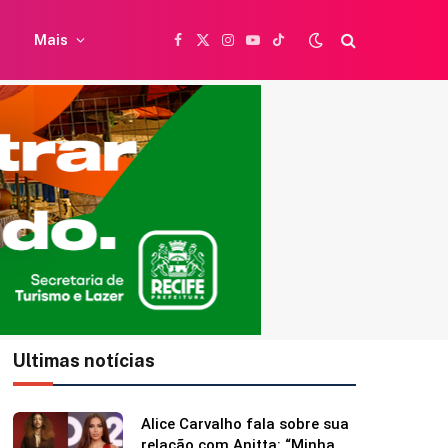
Mais
Facebook
X
Instagram
YouTube
TikTok
(Twitter)
Ultimas notícias
Britânica de 97 anos quebra
recorde mundial ao andar