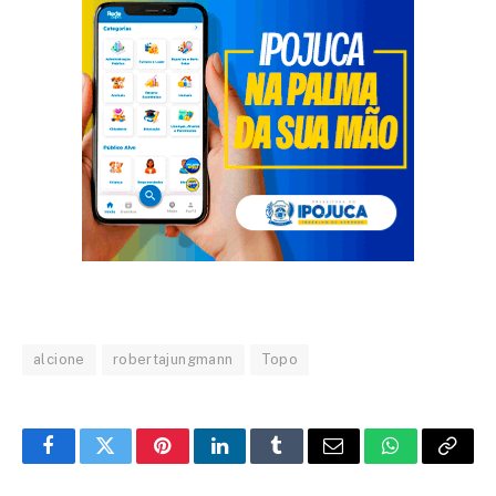
alcione
robertajungmann
Topo
Facebook
Twitter
Pinterest
LinkedIn
Tumblr
Email
WhatsApp
Copy