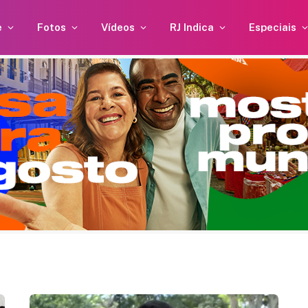
e
Fotos
Vídeos
RJ Indica
Especiais
Alice Carvalho fala sobre sua
relação com Anitta: “Minha