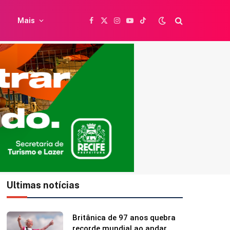
Mais
Facebook
X
Instagram
YouTube
TikTok
(Twitter)
Ultimas notícias
Britânica de 97 anos quebra
recorde mundial ao andar