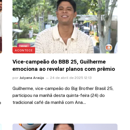
dou
intimidade”
6 de agosto de 2026 17:32
ACONTECE
Vice-campeão do BBB 25, Guilherme
emociona ao revelar planos com prêmio
por
Julyana Araújo
24 de abril de 2025 12:13
Guilherme, vice-campeão do Big Brother Brasil 25,
participou na manhã desta quinta-feira (24) do
tradicional café da manhã com Ana…
o