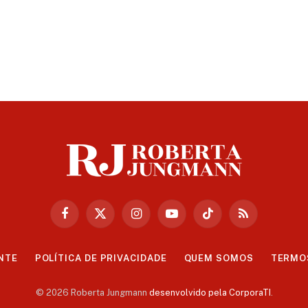
Facebook
X
Instagram
YouTube
TikTok
RSS
(Twitter)
NTE
POLÍTICA DE PRIVACIDADE
QUEM SOMOS
TERMO
© 2026 Roberta Jungmann
desenvolvido pela CorporaTI
.