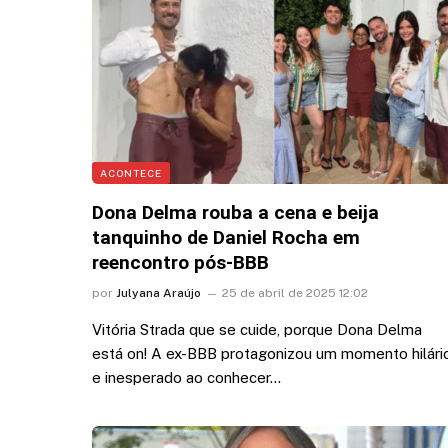
Marquezine: “Você mu
minha vida”
5 de agosto de 2026 12:35
ACONTECE
Dona Delma rouba a cena e beija
tanquinho de Daniel Rocha em
reencontro pós-BBB
por
Julyana Araújo
25 de abril de 2025 12:02
Vitória Strada que se cuide, porque Dona Delma
está on! A ex-BBB protagonizou um momento hilári
e inesperado ao conhecer…