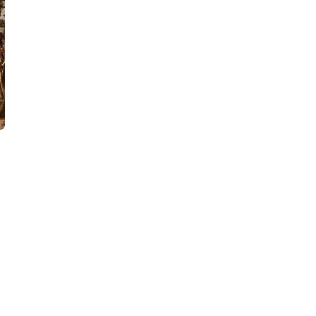
sobre asa de avião; veja vídeo
roman
6 de agosto de 2026 13:03
7 de ag