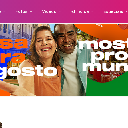
e
Fotos
Vídeos
RJ Indica
Especiais
Britânica de 97 anos quebra
Anitt
recorde mundial ao andar
estão