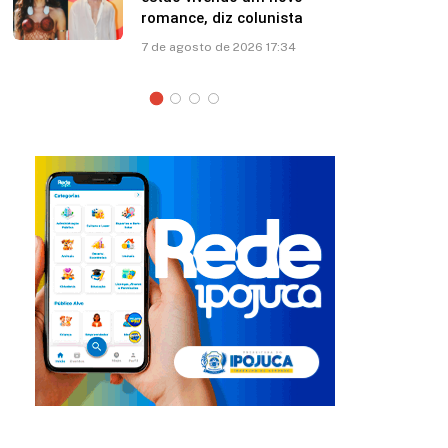
ce, diz colunista
esposa: “Papito
osto de 2026 17:34
7 de agosto de 202