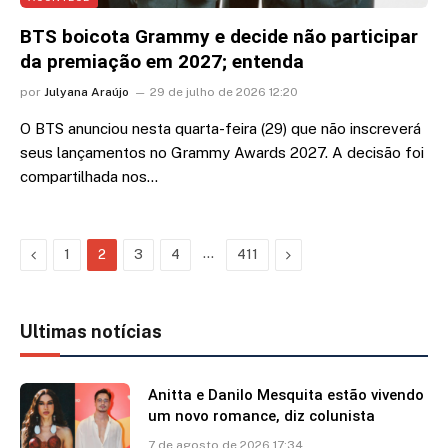
BTS boicota Grammy e decide não participar
da premiação em 2027; entenda
por
Julyana Araújo
29 de julho de 2026 12:20
O BTS anunciou nesta quarta-feira (29) que não inscreverá
seus lançamentos no Grammy Awards 2027. A decisão foi
compartilhada nos…
Previous
…
Next
1
2
3
4
411
Ultimas notícias
Anitta e Danilo Mesquita estão vivendo
um novo romance, diz colunista
7 de agosto de 2026 17:34