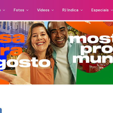
e
Fotos
Vídeos
RJ Indica
Especiais
erto Gil fica preso em
Britânica de 
ador e é salvo por
recorde mundi