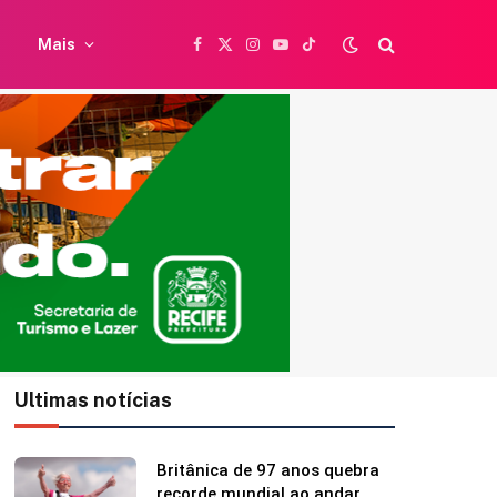
Mais
Facebook
X
Instagram
YouTube
TikTok
(Twitter)
Ultimas notícias
97 anos quebra
Neymar curte momento
al ao andar
familiar após polêmica