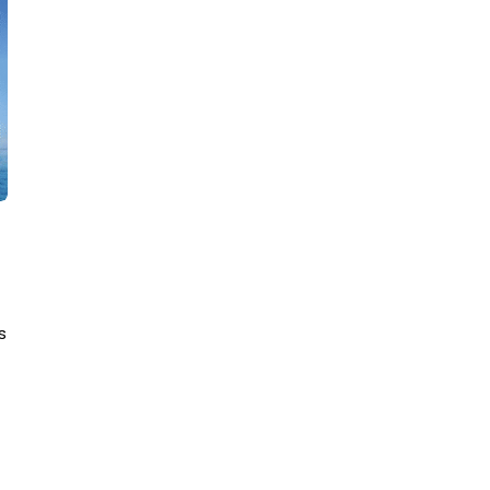
eiros no Rio de Janeiro
sobre asa de a
agosto de 2026 15:47
6 de agosto de 2
s