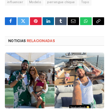
influencer
Modelo
perrengue chique
Topo
Facebook
Twitter
Pinterest
LinkedIn
Tumblr
Email
WhatsApp
Copy
Link
NOTICIAS
RELACIONADAS