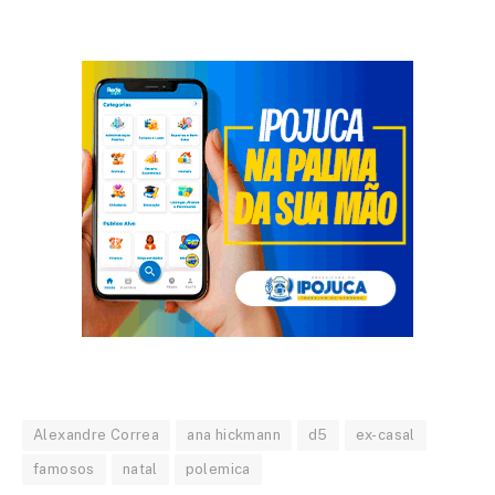
Alexandre Correa
ana hickmann
d5
ex-casal
famosos
natal
polemica