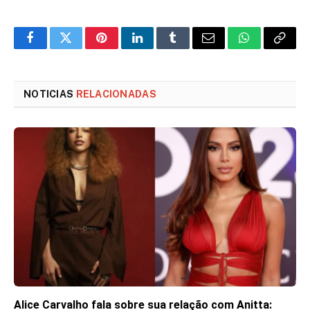
Facebook
Twitter
Pinterest
LinkedIn
Tumblr
Email
WhatsApp
Copy
Link
NOTICIAS
RELACIONADAS
Alice Carvalho fala sobre sua relação com Anitta: