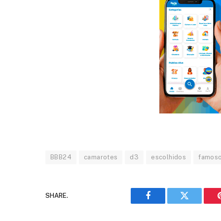
BBB24
camarotes
d3
escolhidos
famos
SHARE.
Facebook
Twitter