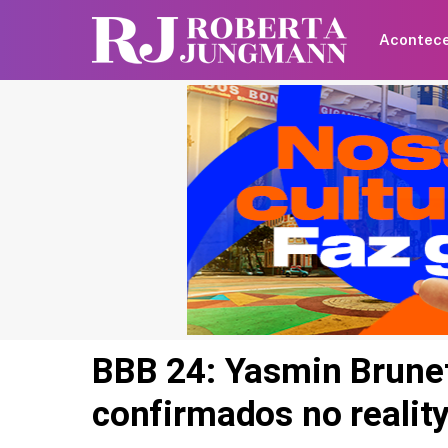
Acontec
BBB 24: Yasmin Brune
confirmados no realit
Shawn Mendes faz
declaração para Bruna