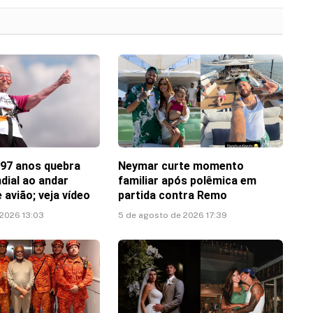
 97 anos quebra
Neymar curte momento
dial ao andar
familiar após polêmica em
 avião; veja vídeo
partida contra Remo
 2026 13:03
5 de agosto de 2026 17:39