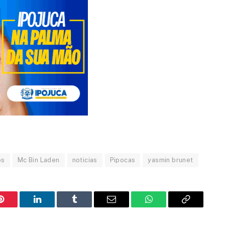
os
Mc Bin Laden
noticias
Pipocas
yasmin brunet
Pinterest
LinkedIn
Tumblr
Email
WhatsApp
Copy
Link