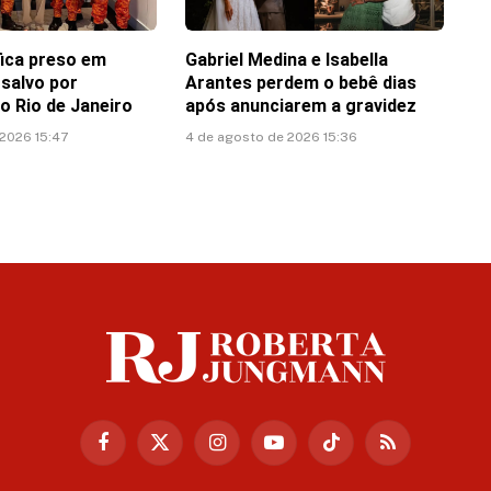
 fica preso em
Gabriel Medina e Isabella
 salvo por
Arantes perdem o bebê dias
o Rio de Janeiro
após anunciarem a gravidez
 2026 15:47
4 de agosto de 2026 15:36
Facebook
X
Instagram
YouTube
TikTok
RSS
(Twitter)