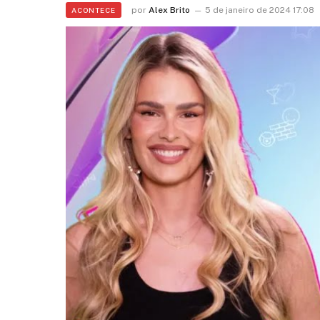
por
Alex Brito
5 de janeiro de 2024 17:08
ACONTECE
Marquezine: “Você mu
minha vida”
5 de agosto de 2026 12:35