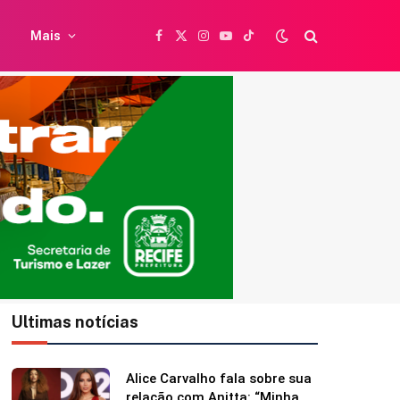
Mais
Facebook
X
Instagram
YouTube
TikTok
(Twitter)
Ultimas notícias
Britânica de 97 anos quebra
recorde mundial ao andar