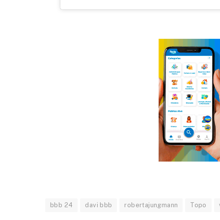
bbb 24
davi bbb
robertajungmann
Topo