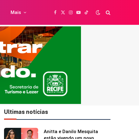
Mais
Facebook
X
Instagram
YouTube
TikTok
(Twitter)
Ultimas notícias
Caetano Veloso completa 84
anos e ganha homenagem da