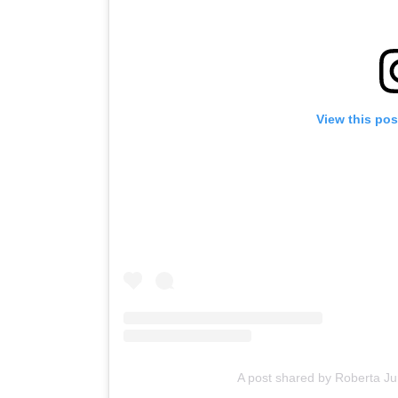
View this po
A post shared by Roberta 