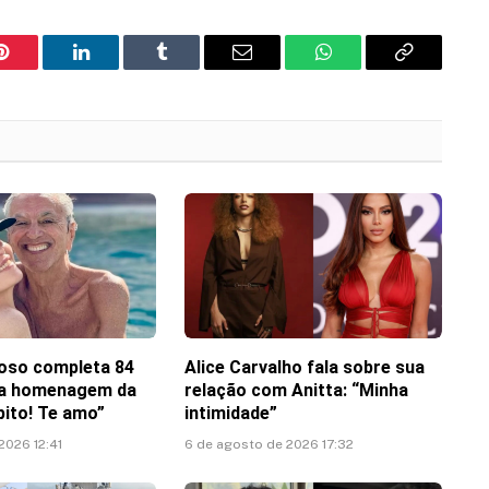
Pinterest
LinkedIn
Tumblr
Email
WhatsApp
Copy
Link
oso completa 84
Alice Carvalho fala sobre sua
ha homenagem da
relação com Anitta: “Minha
pito! Te amo”
intimidade”
2026 12:41
6 de agosto de 2026 17:32