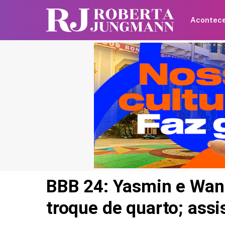
Acontec
BBB 24: Yasmin e Wan
troque de quarto; assi
Britânica de 97 anos q
recorde mundial ao an