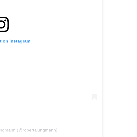
st on Instagram
Jungmann (@robertajungmann)