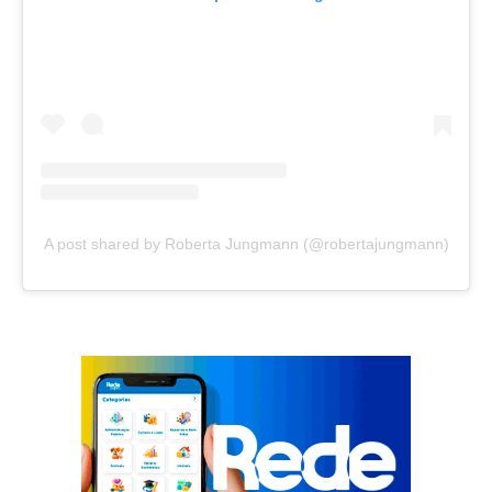
A post shared by Roberta Jungmann (@robertajungmann)