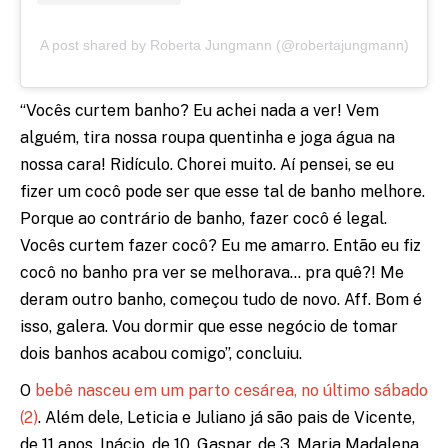
A post shared by Roberta Jungmann (@robertajungmann)
“Vocês curtem banho? Eu achei nada a ver! Vem
alguém, tira nossa roupa quentinha e joga água na
nossa cara! Ridículo. Chorei muito. Aí pensei, se eu
fizer um cocô pode ser que esse tal de banho melhore.
Porque ao contrário de banho, fazer cocô é legal.
Vocês curtem fazer cocô? Eu me amarro. Então eu fiz
cocô no banho pra ver se melhorava… pra quê?! Me
deram outro banho, começou tudo de novo. Aff. Bom é
isso, galera. Vou dormir que esse negócio de tomar
dois banhos acabou comigo”, concluiu.
O
bebê nasceu em um parto cesárea, no último sábado
(2)
. Além dele, Leticia e Juliano já são pais de Vicente,
de 11 anos, Inácio, de 10, Gaspar, de 3, Maria Madalena,