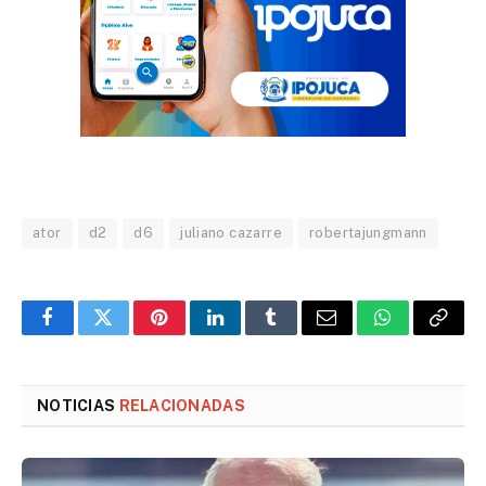
ator
d2
d6
juliano cazarre
robertajungmann
Facebook
Twitter
Pinterest
LinkedIn
Tumblr
Email
WhatsApp
Copy
Link
NOTICIAS
RELACIONADAS