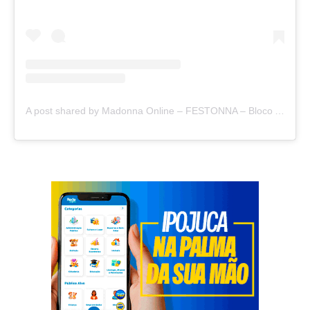
A post shared by Madonna Online – FESTONNA – Bloco A Madonna Tá Aqui (@madonnaonline)