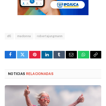
d6
madonna
robertajungmann
Facebook
Twitter
Pinterest
LinkedIn
Tumblr
Email
WhatsApp
Copy
Link
NOTICIAS
RELACIONADAS