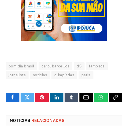
bom dia brasil
carol barcellos
d5
famosos
jornalista
noticias
olimpíadas
paris
Facebook
Twitter
Pinterest
LinkedIn
Tumblr
Email
WhatsApp
Copy
Link
NOTICIAS
RELACIONADAS