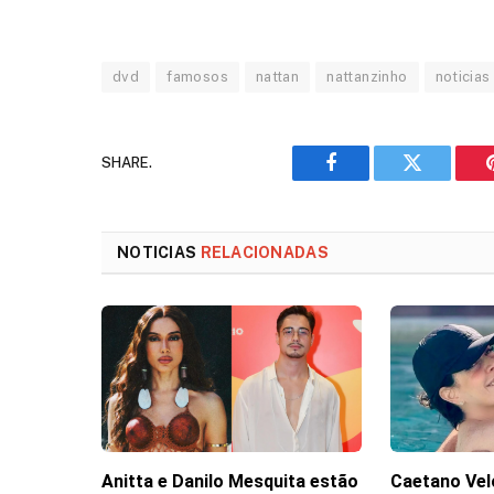
dvd
famosos
nattan
nattanzinho
noticias
SHARE.
Facebook
Twitter
NOTICIAS
RELACIONADAS
Anitta e Danilo Mesquita estão
Caetano Vel