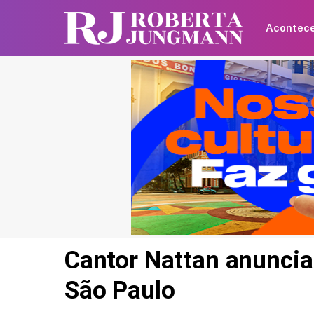
Acontec
Cantor Nattan anuncia
São Paulo
Britânica de 97 anos q
recorde mundial ao an