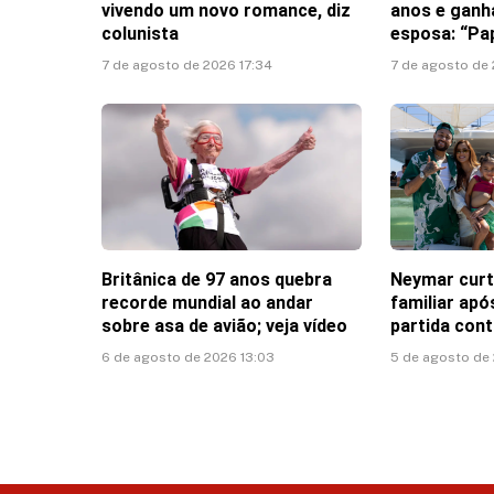
vivendo um novo romance, diz
anos e gan
colunista
esposa: “Pa
7 de agosto de 2026 17:34
7 de agosto de 
Britânica de 97 anos quebra
Neymar cur
recorde mundial ao andar
familiar ap
sobre asa de avião; veja vídeo
partida con
6 de agosto de 2026 13:03
5 de agosto de