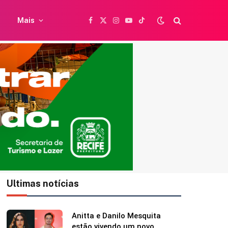
Mais
Facebook
X
Instagram
YouTube
TikTok
(Twitter)
Ultimas notícias
Caetano Veloso completa 84
anos e ganha homenagem da