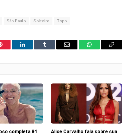
São Paulo
Solteiro
Topo
Pinterest
LinkedIn
Tumblr
Email
WhatsApp
Copy
Link
oso completa 84
Alice Carvalho fala sobre sua