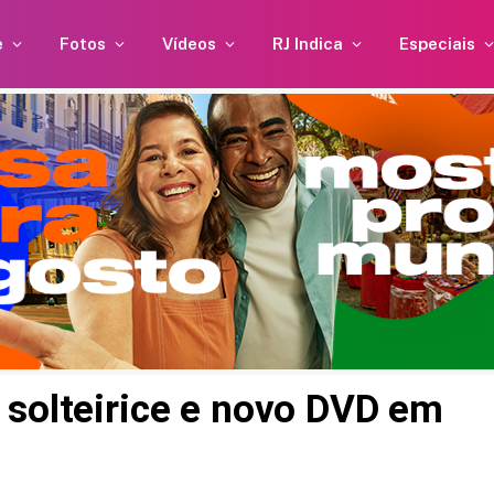
e
Fotos
Vídeos
RJ Indica
Especiais
 solteirice e novo DVD em
uebra
Anitta e Danilo Mesquita
dar
estão vivendo um novo