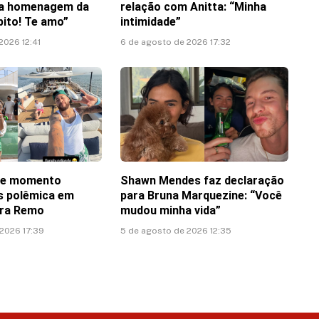
ha homenagem da
relação com Anitta: “Minha
pito! Te amo”
intimidade”
2026 12:41
6 de agosto de 2026 17:32
te momento
Shawn Mendes faz declaração
ós polêmica em
para Bruna Marquezine: “Você
tra Remo
mudou minha vida”
 2026 17:39
5 de agosto de 2026 12:35