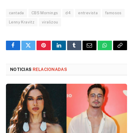
cantada
CBS Mornings
d4
entrevista
famosos
Lenny Kravitz
viralizou
Facebook
Twitter
Pinterest
LinkedIn
Tumblr
Email
WhatsApp
Copy
Link
NOTICIAS
RELACIONADAS