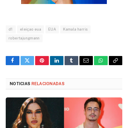
d1
eleiçao eua
EUA
Kamala harris
robertajungmann
Facebook
Twitter
Pinterest
LinkedIn
Tumblr
Email
WhatsApp
Copy
Link
NOTICIAS
RELACIONADAS