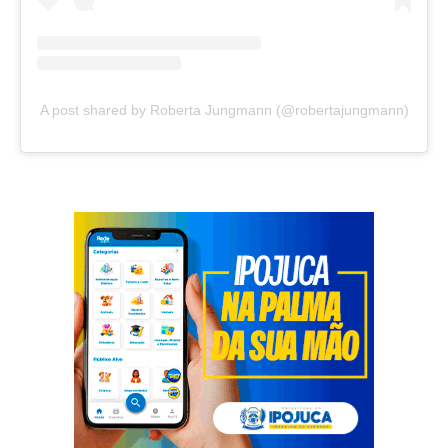
A post shared by Roberta Jungmann (@robertajungmann)