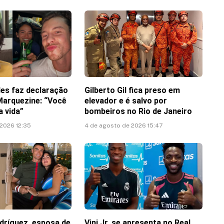
es faz declaração
Gilberto Gil fica preso em
Marquezine: “Você
elevador e é salvo por
 vida”
bombeiros no Rio de Janeiro
 2026 12:35
4 de agosto de 2026 15:47
dríguez, esposa de
Vini Jr. se apresenta no Real