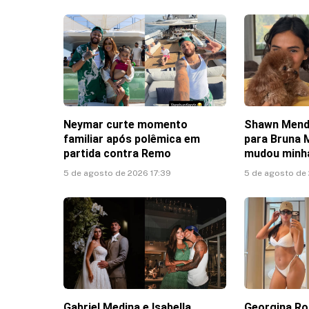
Neymar curte momento
Shawn Mend
familiar após polêmica em
para Bruna 
partida contra Remo
mudou minha
5 de agosto de 2026 17:39
5 de agosto de
Gabriel Medina e Isabella
Georgina Ro