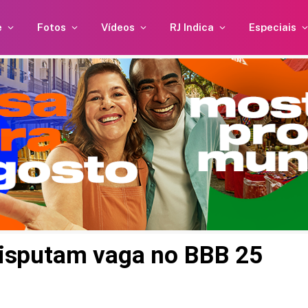
e
Fotos
Vídeos
RJ Indica
Especiais
isputam vaga no BBB 25
la
Neymar curte momento
dias
familiar após polêmica em