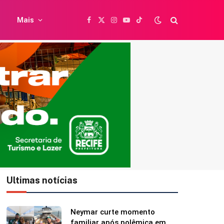
Mais
Facebook
X
Instagram
YouTube
TikTok
(Twitter)
Ultimas notícias
Shawn Mendes faz
declaração para Bruna