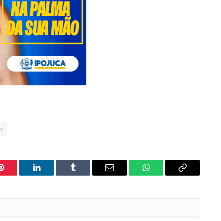
n
Pinterest
LinkedIn
Tumblr
Email
WhatsApp
Copy
Link