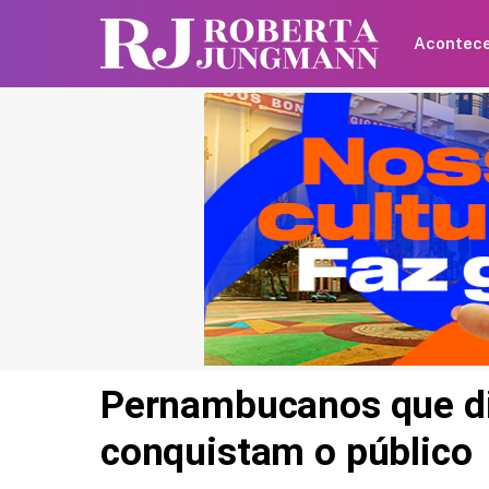
Acontec
Pernambucanos que d
conquistam o público
Gabriel Medina e Isabel
Arantes perdem o bebê 