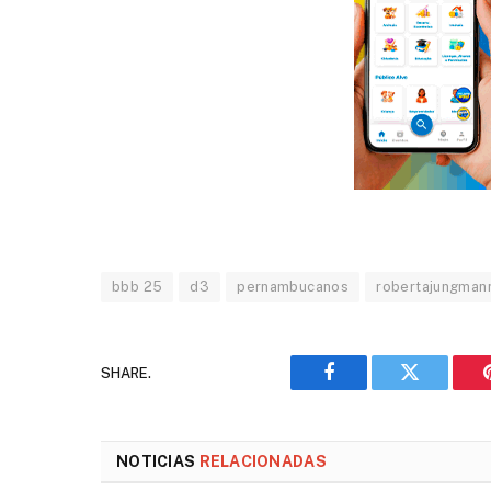
bbb 25
d3
pernambucanos
robertajungman
SHARE.
Facebook
Twitter
NOTICIAS
RELACIONADAS