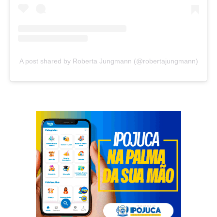
A post shared by Roberta Jungmann (@robertajungmann)