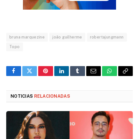
bruna marquezine
joão guilherme
robertajungmann
Topo
Facebook
Twitter
Pinterest
LinkedIn
Tumblr
Email
WhatsApp
Copy
Link
NOTICIAS
RELACIONADAS